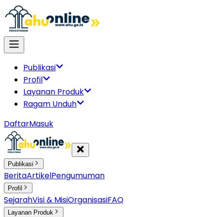
Publikasi
Profil
Layanan Produk
Ragam Unduh
Daftar
Masuk
Publikasi
Berita
Artikel
Pengumuman
Profil
Sejarah
Visi & Misi
Organisasi
FAQ
Layanan Produk