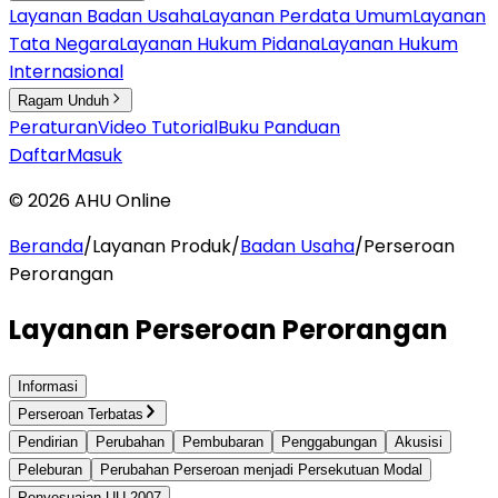
Layanan Badan Usaha
Layanan Perdata Umum
Layanan
Tata Negara
Layanan Hukum Pidana
Layanan Hukum
Internasional
Ragam Unduh
Peraturan
Video Tutorial
Buku Panduan
Daftar
Masuk
©
2026
AHU Online
Beranda
/
Layanan Produk
/
Badan Usaha
/
Perseroan
Perorangan
Layanan Perseroan Perorangan
Informasi
Perseroan Terbatas
Pendirian
Perubahan
Pembubaran
Penggabungan
Akusisi
Peleburan
Perubahan Perseroan menjadi Persekutuan Modal
Penyesuaian UU 2007