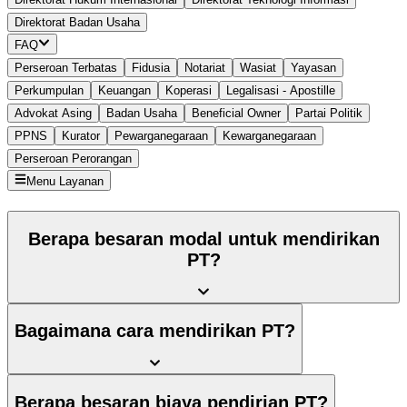
Direktorat Badan Usaha
FAQ
Perseroan Terbatas
Fidusia
Notariat
Wasiat
Yayasan
Perkumpulan
Keuangan
Koperasi
Legalisasi - Apostille
Advokat Asing
Badan Usaha
Beneficial Owner
Partai Politik
PPNS
Kurator
Pewarganegaraan
Kewarganegaraan
Perseroan Perorangan
Menu Layanan
Berapa besaran modal untuk mendirikan
PT?
Bagaimana cara mendirikan PT?
Berapa besaran biaya pendirian PT?