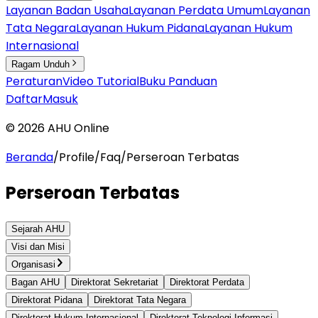
Layanan Badan Usaha
Layanan Perdata Umum
Layanan
Tata Negara
Layanan Hukum Pidana
Layanan Hukum
Internasional
Ragam Unduh
Peraturan
Video Tutorial
Buku Panduan
Daftar
Masuk
©
2026
AHU Online
Beranda
/
Profile
/
Faq
/
Perseroan Terbatas
Perseroan Terbatas
Sejarah AHU
Visi dan Misi
Organisasi
Bagan AHU
Direktorat Sekretariat
Direktorat Perdata
Direktorat Pidana
Direktorat Tata Negara
Direktorat Hukum Internasional
Direktorat Teknologi Informasi