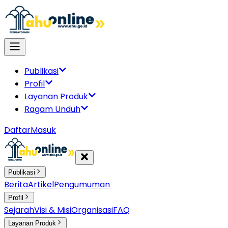
Publikasi
Profil
Layanan Produk
Ragam Unduh
Daftar
Masuk
Publikasi
Berita
Artikel
Pengumuman
Profil
Sejarah
Visi & Misi
Organisasi
FAQ
Layanan Produk