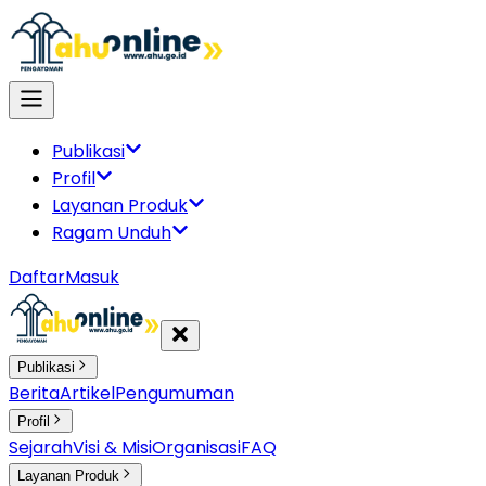
Publikasi
Profil
Layanan Produk
Ragam Unduh
Daftar
Masuk
Publikasi
Berita
Artikel
Pengumuman
Profil
Sejarah
Visi & Misi
Organisasi
FAQ
Layanan Produk