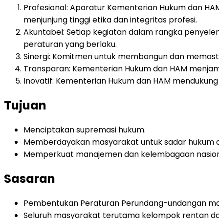
Profesional
:
Aparatur Kementerian Hukum dan HAM a
menjunjung tinggi etika dan integritas profesi.
Akuntabel
:
Setiap kegiatan dalam rangka penyel
peraturan yang berlaku.
Sinergi
:
Komitmen untuk membangun dan memastika
Transparan
:
Kementerian Hukum dan HAM menjami
Inovatif
:
Kementerian Hukum dan HAM mendukung kr
Tujuan
Menciptakan supremasi hukum.
Memberdayakan masyarakat untuk sadar hukum da
Memperkuat manajemen dan kelembagaan nasion
Sasaran
Pembentukan Peraturan Perundang-undangan ma
Seluruh masyarakat terutama kelompok rentan da