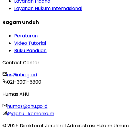
Layanan Pidana
Layanan Hukum Internasional
Ragam Unduh
Peraturan
Video Tutorial
Buku Panduan
Contact Center
cs@ahu.go.id
021-3001-5800
Humas AHU
humas@ahu.go.id
@djahu_kemenkum
©
2026
Direktorat Jenderal Administrasi Hukum Umum