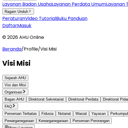
Layanan Badan Usaha
Layanan Perdata Umum
Layanan 
Ragam Unduh
Peraturan
Video Tutorial
Buku Panduan
Daftar
Masuk
©
2026
AHU Online
Beranda
/
Profile
/
Visi Misi
Visi Misi
Sejarah AHU
Visi dan Misi
Organisasi
Bagan AHU
Direktorat Sekretariat
Direktorat Perdata
Direktorat Pid
FAQ
Perseroan Terbatas
Fidusia
Notariat
Wasiat
Yayasan
Perkumpu
Pewarganegaraan
Kewarganegaraan
Perseroan Perorangan
Menu Layanan