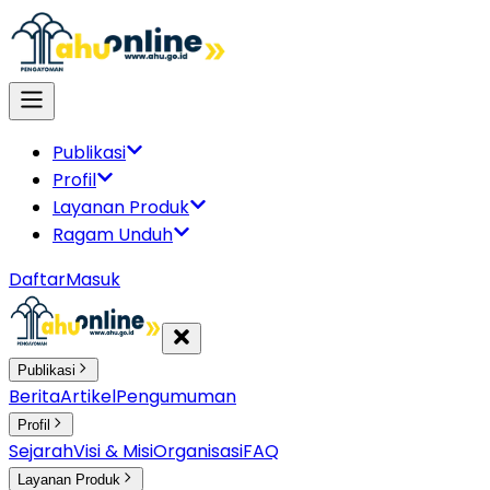
Publikasi
Profil
Layanan Produk
Ragam Unduh
Daftar
Masuk
Publikasi
Berita
Artikel
Pengumuman
Profil
Sejarah
Visi & Misi
Organisasi
FAQ
Layanan Produk