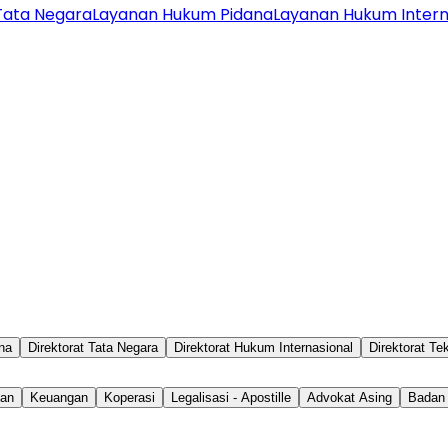
Tata Negara
Layanan Hukum Pidana
Layanan Hukum Intern
ana
Direktorat Tata Negara
Direktorat Hukum Internasional
Direktorat Te
lan
Keuangan
Koperasi
Legalisasi - Apostille
Advokat Asing
Badan